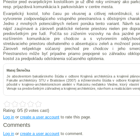
Priestor pred evanjelickým kostolíkom je už dlhé roky vnímaný ako parko
resp. príjazdová komunikácia k parkoviskám v centre mesta.
Evanjelický kostol, toho času po vkusnej a citlivej rekonštrukcii, si
vytvorenie zodpovedajúceho vstupného priestranstva s dôstojným charak
Jedno z mnohých potenciálnych riešení ponúka tento variant. Návrh sa
nájsť zaujímavé a zároveň praktické riešenie priestoru nielen pre dopra
predovšetkým pre ľudí. Počíta so zúžením vozovky na dva jazdné pr
rozšírením komunikácie pre chodcov a s vytvorením oddychov
stretávacieho priestoru obohateného o absentujúcu zeleň a možnosť pose
Zároveň rešpektuje súčasný prechod pre chodcov i jeho smero
Priestranstvo môže byť prípadne priamo prepojené so záhradou obklop
kostol za predpokladu odstránenia súčasného oplotenia.
Matej Škriečka
Je absolventom bakalárskeho štúdia v odbore Krajinná architektúra a krajinné pláno
Fakulte architektúry STU v Bratislave (2007) a inžinierskeho štúdia v odbore Krajin
pôsobil v krajinno-architektonickom ateliéri v Rakúsku neďaleko Viedne, ktorý vlas
Venuje sa predovšetkým záhradnej a krajinnej architektúre, návrhom a realizáciám vere
Rating:
0
/5 (
0
votes cast)
Log in
or
create a user account
to rate this page.
Comments
Log in
or
create a user account
to comment.