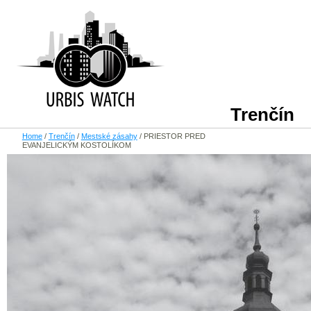
Trenčín
Home
/
Trenčín
/
Mestské zásahy
/
PRIESTOR PRED
EVANJELICKÝM KOSTOLÍKOM