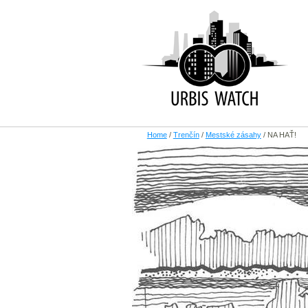
Home
/
Trenčín
/
Mestské zásahy
/
NA HAŤ!