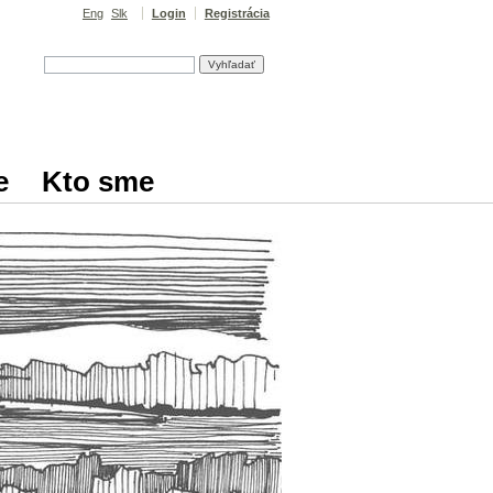
Eng
Slk
Login
Registrácia
e
Kto sme