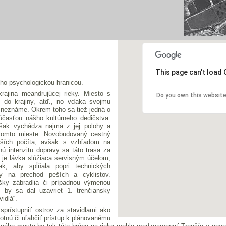
This page can't load
eho psychologickou hranicou.
ajina meandrujúcej rieky. Miesto s
Do you own this websit
i do krajiny, atď., no vďaka svojmu
 neznáme. Okrem toho sa tiež jedná o
účasťou nášho kultúrneho dedičstva.
 však vychádza najmä z jej polohy a
 tomto mieste. Novobudovaný cestný
ších počíta, avšak s vzhľadom na
ú intenzitu dopravy sa táto trasa za
je lávka slúžiaca servisným účelom,
ak, aby spĺňala popri technických
y na prechod peších a cyklistov.
ýšky zábradlia či prípadnou výmenou
m by sa dal uzavrieť 1. trenčiansky
idlá“.
prístupniť ostrov za stavidlami ako
tnú či uľahčiť prístup k plánovanému