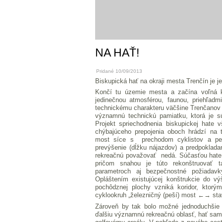
NA HAŤ!
Pridané 10/09/2013
Biskupická hať na okraji mesta Trenčín je j
Končí tu územie mesta a začína voľná kr
jedinečnou atmosférou, faunou, priehľadm
technickému charakteru väčšine Trenčanov
významnú technickú pamiatku, ktorá je s
Projekt spriechodnenia biskupickej hate
chýbajúceho prepojenia oboch hrádzí na
most síce s prechodom cyklistov a pe
prevýšenie (dĺžku nájazdov) a predpokladan
rekreačnú považovať nedá. Súčasťou hate 
pričom snahou je túto rekonštruovať t
parametroch aj bezpečnostné požiadavk
Opláštením existujúcej konštrukcie do v
pochôdznej plochy vzniká koridor, ktorý
cyklookruh „železničný (peší) most ←→ stav
Zároveň by tak bolo možné jednoduchšie s
ďalšiu významnú rekreačnú oblasť, hať samo