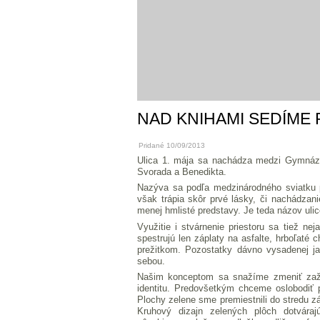
NAD KNIHAMI SEDÍME 
Pridané 10/09/2013
Ulica 1. mája sa nachádza medzi Gymnázi
Svorada a Benedikta.
Nazýva sa podľa medzinárodného sviatku 
však trápia skôr prvé lásky, či nachádzani
menej hmlisté predstavy. Je teda názov uli
Využitie i stvárnenie priestoru sa tiež ne
spestrujú len záplaty na asfalte, hrboľaté c
prežitkom. Pozostatky dávno vysadenej ja
sebou.
Našim konceptom sa snažíme zmeniť zažit
identitu. Predovšetkým chceme oslobodiť 
Plochy zelene sme premiestnili do stredu z
Kruhový dizajn zelených plôch dotváraj