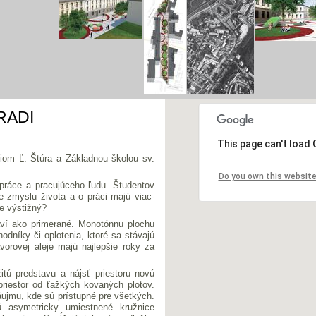
RADI
This page can't load
om Ľ. Štúra a Základnou školou sv.
Do you own this websit
práce a pracujúceho ľudu. Študentov
e zmyslu života a o práci majú viac-
ce výstižný?
javí ako primerané. Monotónnu plochu
hodníky či oplotenia, ktoré sa stávajú
vorovej aleje majú najlepšie roky za
ú predstavu a nájsť priestoru novú
priestor od ťažkých kovaných plotov.
áujmu, kde sú prístupné pre všetkých.
ú asymetricky umiestnené kružnice