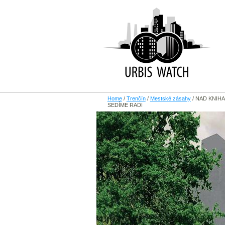
Home
/
Trenčín
/
Mestské zásahy
/
NAD KNIHA
SEDÍME RADI