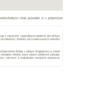
. Predovšetkým však posedieť si v príjemnom
cuje s viacerými regionálnymi ateliérmi ako ArRea,
j architektúry. Dodnes má zrealizovaných niekoľko
inžinierskeho štúdia v odbore Krajinárstvo a vodné
 neďaleko Viedne, ktorý vlastní zážitkové záhrady.
úre, návrhom a realizáciám verejných priestorov,