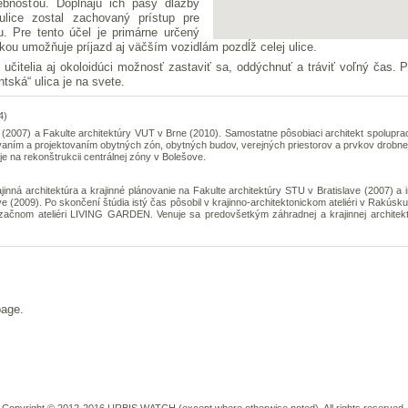
ebnosťou. Dopĺňajú ich pásy dlažby
ulice zostal zachovaný prístup pre
. Pre tento účel je primárne určený
rkou umožňuje príjazd aj väčším vozidlám pozdĺž celej ulice.
ti, učitelia aj okoloidúci možnosť zastaviť sa, oddýchnuť a tráviť voľný čas
tská“ ulica je na svete.
4)
 (2007) a Fakulte architektúry VUT v Brne (2010). Samostatne pôsobiaci architekt spolupra
aním a projektovaním obytných zón, obytných budov, verejných priestorov a prvkov drobne
e na rekonštrukcii centrálnej zóny v Bolešove.
nná architektúra a krajinné plánovanie na Fakulte architektúry STU v Bratislave (2007) a 
e (2009). Po skončení štúdia istý čas pôsobil v krajinno-architektonickom ateliéri v Rakúsku
začnom ateliéri LIVING GARDEN. Venuje sa predovšetkým záhradnej a krajinnej architekt
page.
.